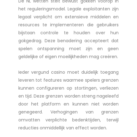
De NL wetten stelt bewust gokken voorop in
het reguleringsmodel. Legale exploitanten zijn
legaal verplicht om extensieve middelen en
resources te implementeren die gebruikers
bijstaan controle te houden over hun
gokgedrag. Deze benadering accepteert dat
spelen ontspanning moet zijn en geen
geldelijke of eigen moeilijkheden mag creëren.
Ieder vergund casino moet duidelijk toegang
leveren tot features waarmee spelers grenzen
kunnen configureren op stortingen, verliezen
en tijd. Deze grenzen worden streng nageleefd
door het platform en kunnen niet worden
genegeerd. Verhogingen van grenzen
omvatten verplichte bedenktijden, terwijl
reducties onmiddellijk van effect worden.