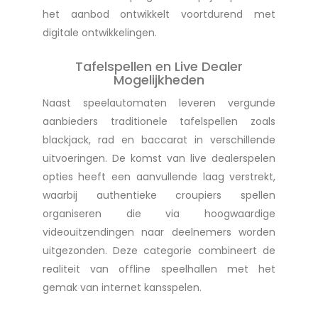
het aanbod ontwikkelt voortdurend met
digitale ontwikkelingen.
Tafelspellen en Live Dealer
Mogelijkheden
Naast speelautomaten leveren vergunde
aanbieders traditionele tafelspellen zoals
blackjack, rad en baccarat in verschillende
uitvoeringen. De komst van live dealerspelen
opties heeft een aanvullende laag verstrekt,
waarbij authentieke croupiers spellen
organiseren die via hoogwaardige
videouitzendingen naar deelnemers worden
uitgezonden. Deze categorie combineert de
realiteit van offline speelhallen met het
gemak van internet kansspelen.