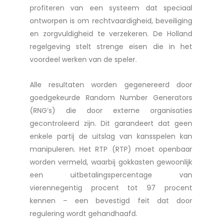
profiteren van een systeem dat speciaal
ontworpen is om rechtvaardigheid, beveiliging
en zorgvuldigheid te verzekeren. De Holland
regelgeving stelt strenge eisen die in het
voordeel werken van de speler.
Alle resultaten worden gegenereerd door
goedgekeurde Random Number Generators
(RNG’s) die door externe organisaties
gecontroleerd zijn. Dit garandeert dat geen
enkele partij de uitslag van kansspelen kan
manipuleren. Het RTP (RTP) moet openbaar
worden vermeld, waarbij gokkasten gewoonlijk
een uitbetalingspercentage van
vierennegentig procent tot 97 procent
kennen – een bevestigd feit dat door
regulering wordt gehandhaafd.