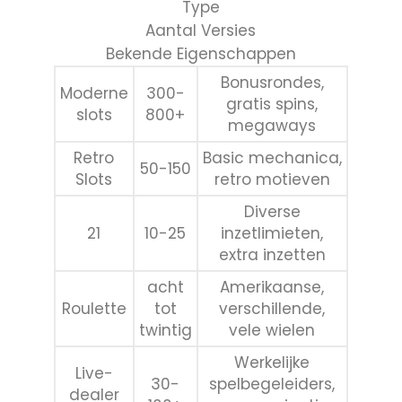
Type
Aantal Versies
Bekende Eigenschappen
Bonusrondes,
Moderne
300-
gratis spins,
slots
800+
megaways
Retro
Basic mechanica,
50-150
Slots
retro motieven
Diverse
21
10-25
inzetlimieten,
extra inzetten
acht
Amerikaanse,
Roulette
tot
verschillende,
twintig
vele wielen
Werkelijke
Live-
30-
spelbegeleiders,
dealer