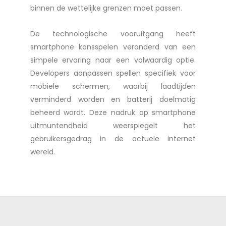
binnen de wettelijke grenzen moet passen.
De technologische vooruitgang heeft
smartphone kansspelen veranderd van een
simpele ervaring naar een volwaardig optie.
Developers aanpassen spellen specifiek voor
mobiele schermen, waarbij laadtijden
verminderd worden en batterij doelmatig
beheerd wordt. Deze nadruk op smartphone
uitmuntendheid weerspiegelt het
gebruikersgedrag in de actuele internet
wereld.