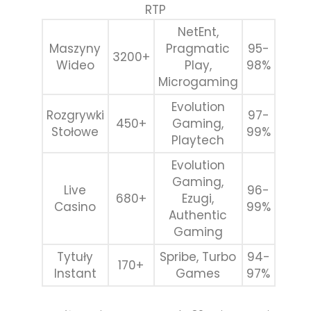
RTP
NetEnt,
Maszyny
Pragmatic
95-
3200+
Wideo
Play,
98%
Microgaming
Evolution
Rozgrywki
97-
450+
Gaming,
Stołowe
99%
Playtech
Evolution
Gaming,
Live
96-
680+
Ezugi,
Casino
99%
Authentic
Gaming
Tytuły
Spribe, Turbo
94-
170+
Instant
Games
97%