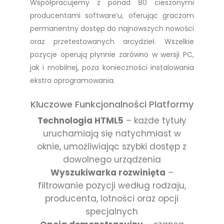
Współpracujemy z ponad 80 cieszonymi
producentami software’u, oferując graczom
permanentny dostęp do najnowszych nowości
oraz przetestowanych arcydzieł. Wszelkie
pozycje operują płynnie zarówno w wersji PC,
jak i mobilnej, poza konieczności instalowania
ekstra oprogramowania.
Kluczowe Funkcjonalności Platformy
Technologia HTML5
– każde tytuły
uruchamiają się natychmiast w
oknie, umożliwiając szybki dostęp z
dowolnego urządzenia
Wyszukiwarka rozwinięta
–
filtrowanie pozycji według rodzaju,
producenta, lotności oraz opcji
specjalnych