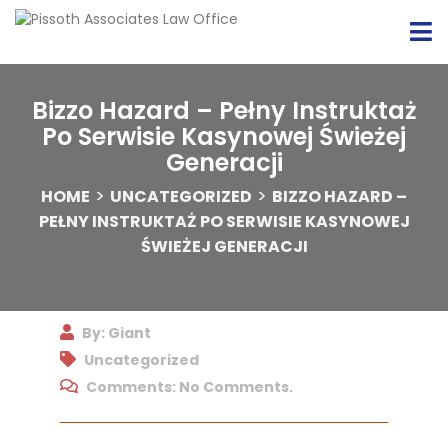
Bizzo Hazard – Pełny Instruktaż
Po Serwisie Kasynowej Świeżej
Generacji
>
>
HOME
UNCATEGORIZED
BIZZO HAZARD –
PEŁNY INSTRUKTAŻ PO SERWISIE KASYNOWEJ
ŚWIEŻEJ GENERACJI
By: Giant
Uncategorized
Comments:
No Comments.