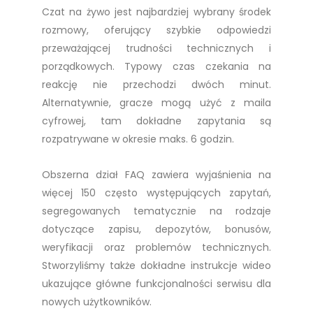
Czat na żywo jest najbardziej wybrany środek
rozmowy, oferujący szybkie odpowiedzi
przeważającej trudności technicznych i
porządkowych. Typowy czas czekania na
reakcję nie przechodzi dwóch minut.
Alternatywnie, gracze mogą użyć z maila
cyfrowej, tam dokładne zapytania są
rozpatrywane w okresie maks. 6 godzin.
Obszerna dział FAQ zawiera wyjaśnienia na
więcej 150 często występujących zapytań,
segregowanych tematycznie na rodzaje
dotyczące zapisu, depozytów, bonusów,
weryfikacji oraz problemów technicznych.
Stworzyliśmy także dokładne instrukcje wideo
ukazujące główne funkcjonalności serwisu dla
nowych użytkowników.