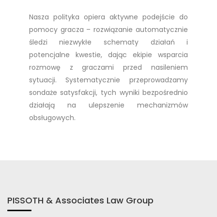
Nasza polityka opiera aktywne podejście do
pomocy gracza – rozwiązanie automatycznie
śledzi niezwykłe schematy działań i
potencjalne kwestie, dając ekipie wsparcia
rozmowę z graczami przed nasileniem
sytuacji. Systematycznie przeprowadzamy
sondaże satysfakcji, tych wyniki bezpośrednio
działają na ulepszenie mechanizmów
obsługowych.
PISSOTH & Associates Law Group