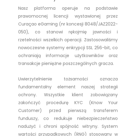
Nasz platforma operuje na podstawie
prawomocnej licencji wystawionej przez
Curaçao eGaming (nr koncesji 8048/JAZ2022-
050), co stanowi rękojmię jawności i
rzetelności wszelkich operacji. Zastosowaliśmy
nowoczesne systemy enkrypcji SSL 256-bit, co
ochraniają informacje użytkowników oraz
transakcje pieniężne poszczególnych gracza.
Uwierzytelnienie tożsamości oznacza
fundamentalny element naszej strategii
ochrony. Wszystkie klient zobowiązany
zakończyć procedurę KYC (Know Your
Customer) przed pierwszą transferem
funduszy, co redukuje niebezpieczeństwo
nadużyć i chroni spójność witryny. System
wartości przypadkowych (RNG) stosowany w