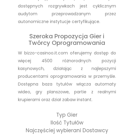
dostępnych rozgrywkach jest cyklicznym
audytom przeprowadzanym przez
autonomiczne instytucje certyfikujące.
Szeroka Propozycja Gier i
Twórcy Oprogramowania
W
bizzo-casinoo.it.com
oferujemy dostęp do
więcej 4500 różnorodnych pozycji
kasynowych, działając z najlepszymi
producentami oprogramowania w przemyśle.
Dostępna baza tytułów włącza automaty
wideo, gry planszowe, partie z realnymi
krupierami oraz dział zabaw instant.
Typ Gier
Ilość Tytułów
Najczęściej wybierani Dostawcy