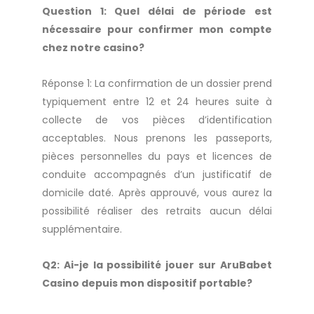
Question 1: Quel délai de période est
nécessaire pour confirmer mon compte
chez notre casino?
Réponse 1: La confirmation de un dossier prend
typiquement entre 12 et 24 heures suite à
collecte de vos pièces d’identification
acceptables. Nous prenons les passeports,
pièces personnelles du pays et licences de
conduite accompagnés d’un justificatif de
domicile daté. Après approuvé, vous aurez la
possibilité réaliser des retraits aucun délai
supplémentaire.
Q2: Ai-je la possibilité jouer sur AruBabet
Casino depuis mon dispositif portable?