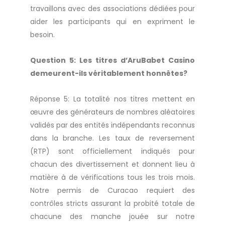
travaillons avec des associations dédiées pour
aider les participants qui en expriment le
besoin.
Question 5: Les titres d’AruBabet Casino
demeurent-ils véritablement honnêtes?
Réponse 5: La totalité nos titres mettent en
œuvre des générateurs de nombres aléatoires
validés par des entités indépendants reconnus
dans la branche. Les taux de reversement
(RTP) sont officiellement indiqués pour
chacun des divertissement et donnent lieu à
matière à de vérifications tous les trois mois.
Notre permis de Curacao requiert des
contrôles stricts assurant la probité totale de
chacune des manche jouée sur notre