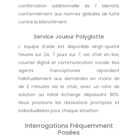
confirmation additionnelle de l’ identité,
conformément aux normes globales de lutte
contre le blanchiment.
Service Joueur Polyglotte
L’ équipe d’aide est disponible vingt-quatre
heures sur 24, 7 jours sur 7, via chat en live,
courrier digital et communication vocale. Nos
agents francophones répondent
habituellement aux demandes en moins de
de 2 minutes via le chat, avec un ratio de
solution au initial échange dépassant 90%.
Nous priorisons les résolutions promptes et
individualisées pour chaque situation.
Interrogations Fréquemment
Posées