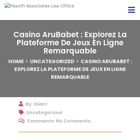
Casino AruBabet : Explorez La
Plateforme De Jeux En Ligne
Remarquable
>
>
HOME
UNCATEGORIZED
CASINO ARUBABET :
EXPLOREZ LA PLATEFORME DE JEUX EN LIGNE
REMARQUABLE
By: Giant
Uncategorized
Comments:
No Comments.