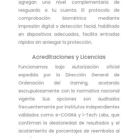
agregan una nivel complementaria de
resguardo a tu cuenta. El protocolo de
comprobación biométrica mediante
impresión digital o detección facial, habilitado
en dispositivos adecuados, facilita entradas
rápidos sin arriesgar la protección.
Acreditaciones y Licencias
Funcionamos bajo autorización oficial
expedida por la Dirección General de
Ordenación del Gaming, acatando
escrupulosamente con la normativa nacional
vigente. Sus opciones son auditados
frecuentemente por institutos independientes
validados como e-COGRA y i-Tech Labs, que
confirman la aleatoriedad de resultados y el
acatamiento de porcentajes de reembolso al