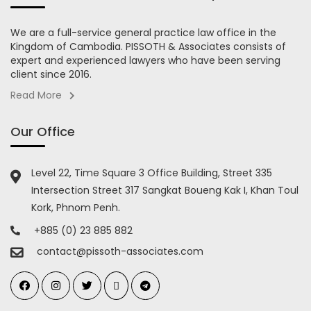
We are a full-service general practice law office in the
Kingdom of Cambodia. PISSOTH & Associates consists of
expert and experienced lawyers who have been serving
client since 2016.
Read More
Our Office
Level 22, Time Square 3 Office Building, Street 335
Intersection Street 317 Sangkat Boueng Kak I, Khan Toul
Kork, Phnom Penh.
+885 (0) 23 885 882
contact@pissoth-associates.com