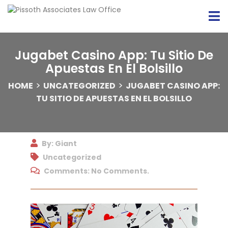
Jugabet Casino App: Tu Sitio De
Apuestas En El Bolsillo
>
>
HOME
UNCATEGORIZED
JUGABET CASINO APP:
TU SITIO DE APUESTAS EN EL BOLSILLO
By: Giant
Uncategorized
Comments:
No Comments.