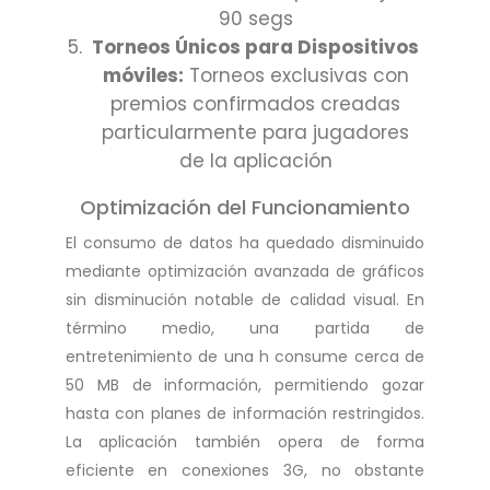
90 segs
Torneos Únicos para Dispositivos
móviles:
Torneos exclusivas con
premios confirmados creadas
particularmente para jugadores
de la aplicación
Optimización del Funcionamiento
El consumo de datos ha quedado disminuido
mediante optimización avanzada de gráficos
sin disminución notable de calidad visual. En
término medio, una partida de
entretenimiento de una h consume cerca de
50 MB de información, permitiendo gozar
hasta con planes de información restringidos.
La aplicación también opera de forma
eficiente en conexiones 3G, no obstante