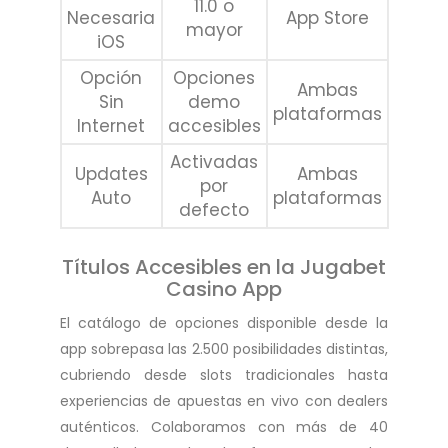
11.0 o
Necesaria
App Store
mayor
iOS
Opción
Opciones
Ambas
Sin
demo
plataformas
Internet
accesibles
Activadas
Updates
Ambas
por
Auto
plataformas
defecto
Títulos Accesibles en la Jugabet
Casino App
El catálogo de opciones disponible desde la
app sobrepasa las 2.500 posibilidades distintas,
cubriendo desde slots tradicionales hasta
experiencias de apuestas en vivo con dealers
auténticos. Colaboramos con más de 40