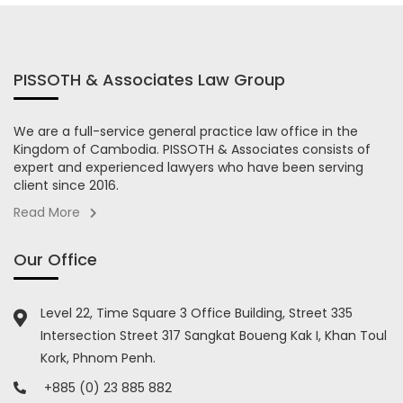
PISSOTH & Associates Law Group
We are a full-service general practice law office in the
Kingdom of Cambodia. PISSOTH & Associates consists of
expert and experienced lawyers who have been serving
client since 2016.
Read More
Our Office
Level 22, Time Square 3 Office Building, Street 335
Intersection Street 317 Sangkat Boueng Kak I, Khan Toul
Kork, Phnom Penh.
+885 (0) 23 885 882