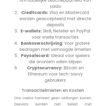
onmiddellijke beschikbaarheid van
saldo
Creditcards:
Visa en Mastercard
worden geaccepteerd met directe
deposits
E-wallets:
Skrill, Neteller en PayPal
voor snelle transacties
Bankoverschrijving:
Voor grotere
bedragen met verhoogde limieten
Paysafecard:
Ideaal voor spelers
die anoniem willen blijven
Cryptocurrency:
Bitcoin en
Ethereum voor tech-savvy
gebruikers
Transactielimieten en Kosten
Ons casino hanteert geen verborgen kosten.
Deposits worden niet belast met