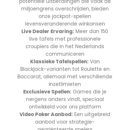
potentiële uitbetalingen die vaak de
miljoengrens overschrijden, bieden
onze jackpot-spellen
levensveranderende winkansen
Live Dealer Ervaring:
Meer dan 150
live tafels met professionele
croupiers die in het Nederlands
communiceren
Klassieke Tafelspellen:
Van
Blackjack-varianten tot Roulette en
Baccarat, allemaal met verschillende
inzetlimieten
Exclusieve Spellen:
Games die je
nergens anders vindt, speciaal
ontwikkeld voor ons platform
Video Poker Aanbod:
Een uitgebreid
aanbod voor strategie-
georiënteerde spelers