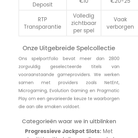
€10
€20-25
Deposit
Volledig
RTP
Vaak
zichtbaar
Transparantie
verborgen
per spel
Onze Uitgebreide Spelcollectie
Ons spelportfolio bevat meer dan 2800
zorgvuldig geselecteerde titels van
vooraanstaande gameproviders. We werken
samen met providers zoals NetEnt,
Microgaming, Evolution Gaming en Pragmatic
Play om een gevarieerde keuze te waarborgen
die aan alle smaken voldoet.
Categorieën waar we in uitblinken
Progressieve Jackpot Slots:
Met