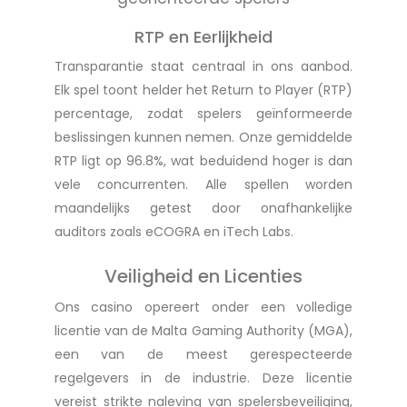
RTP en Eerlijkheid
Transparantie staat centraal in ons aanbod.
Elk spel toont helder het Return to Player (RTP)
percentage, zodat spelers geïnformeerde
beslissingen kunnen nemen. Onze gemiddelde
RTP ligt op 96.8%, wat beduidend hoger is dan
vele concurrenten. Alle spellen worden
maandelijks getest door onafhankelijke
auditors zoals eCOGRA en iTech Labs.
Veiligheid en Licenties
Ons casino opereert onder een volledige
licentie van de Malta Gaming Authority (MGA),
een van de meest gerespecteerde
regelgevers in de industrie. Deze licentie
vereist strikte naleving van spelersbeveiliging,