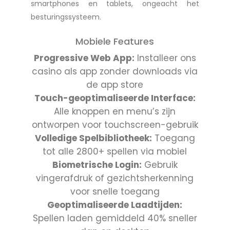
smartphones en tablets, ongeacht het
besturingssysteem.
Mobiele Features
Progressive Web App:
Installeer ons
casino als app zonder downloads via
de app store
Touch-geoptimaliseerde Interface:
Alle knoppen en menu’s zijn
ontworpen voor touchscreen-gebruik
Volledige Spelbibliotheek:
Toegang
tot alle 2800+ spellen via mobiel
Biometrische Login:
Gebruik
vingerafdruk of gezichtsherkenning
voor snelle toegang
Geoptimaliseerde Laadtijden:
Spellen laden gemiddeld 40% sneller