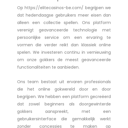
Op
https://elitecasinos-be.com/
begrijpen we
dat hedendaagse gebruikers meer eisen dan
alleen een collectie spellen. Ons platform
verenigt geavanceerde technologie met
persoonlijke service om een ervaring te
vormen die verder reikt dan klassiek online
spelen. We investeren continu in vernieuwing
om onze gokkers de meest geavanceerde
functionaliteiten te aanbieden.
Ons team bestaat uit ervaren professionals
die het online gokwereld door en door
begrijpen. We hebben een platform gecreëerd
dat zowel beginners als doorgewinterde
gokkers aanspreekt, met een
gebruikersinterface die gemakkelijk werkt
zonder concessies te maken op